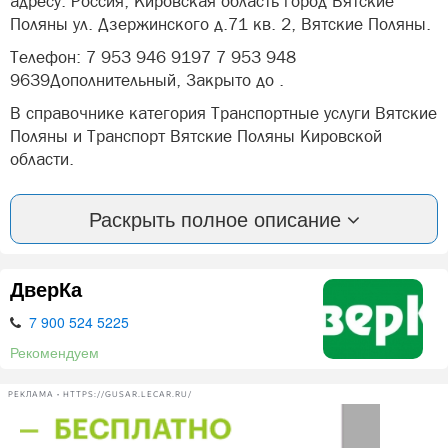
адресу: Россия, Кировская область город Вятские
Поляны ул. Дзержинского д.71 кв. 2, Вятские Поляны.
Телефон: 7 953 946 9197 7 953 948
9639Дополнительный, Закрыто до .
В справочнике категория Транспортные услуги Вятские
Поляны и Транспорт Вятские Поляны Кировской
области.
Вы можете оставить отзыв или оценить компанию:
Раскрыть полное описание
Грузоперевозки газель Вятские Поляны.
А так же, задать вопрос представителями фирмы:
Грузоперевозки газель в Вятских Полян.
ДверКа
Грузоперевозки город меж город звоните, пишите. 3
7 900 524 5225
метра термобудка.
Рекомендуем
Грузоподъемность 1,5 тонн.
РЕКЛАМА • HTTPS://GUSAR.LECAR.RU/
Высота груза 1.8 метра.
Ширина груза 2 метра.