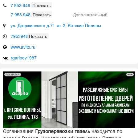
7 953 946 9197
7 953 948 9639
Дополнительный
ул. Дзержинского д.71 кв. 2, Вятские Поляны
79539489639
www.avito.ru
rgaripov1987
РЕКЛАМА
Организация
Грузоперевозки газель
находится по